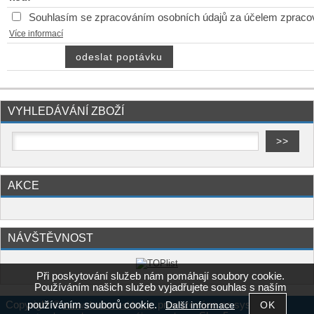
Souhlasím se zpracováním osobních údajů za účelem zpraco
Více informací
VYHLEDÁVÁNÍ ZBOŽÍ
AKCE
NÁVŠTĚVNOST
Při poskytování služeb nám pomáhají soubory cookie.
Používáním našich služeb vyjadřujete souhlas s naším
používáním souborů cookie.
Copyright ©
,
provozováno na systému
Další informace
www.darkovesklo.cz