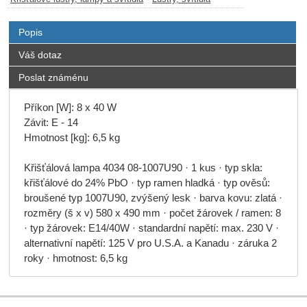
Popis
Váš dotaz
Poslat známénu
Příkon [W]: 8 x 40 W
Závit: E - 14
Hmotnost [kg]: 6,5 kg
Křišťálová lampa 4034 08-1007U90 · 1 kus · typ skla:
křišťálové do 24% PbO · typ ramen hladká · typ ověsů:
broušené typ 1007U90, zvýšený lesk · barva kovu: zlatá ·
rozměry (š x v) 580 x 490 mm · počet žárovek / ramen: 8
· typ žárovek: E14/40W · standardní napětí: max. 230 V ·
alternativní napětí: 125 V pro U.S.A. a Kanadu · záruka 2
roky · hmotnost: 6,5 kg