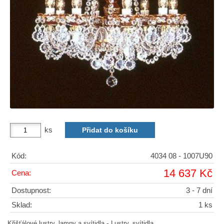
ks
Kód:
4034 08 - 1007U90
14 637 Kč
Cena:
Dostupnost:
3 - 7 dní
Sklad:
1 ks
-
Křišťálové lustry, lampy a svítidla
Lustry, svítidla