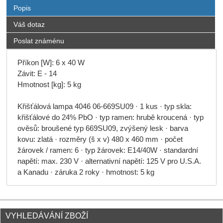
Popis
Váš dotaz
Poslat známénu
Příkon [W]: 6 x 40 W
Závit: E - 14
Hmotnost [kg]: 5 kg
Křišťálová lampa 4046 06-669SU09 · 1 kus · typ skla:
křišťálové do 24% PbO · typ ramen: hrubě kroucená · typ
ověsů: broušené typ 669SU09, zvýšený lesk · barva
kovu: zlatá · rozměry (š x v) 480 x 460 mm · počet
žárovek / ramen: 6 · typ žárovek: E14/40W · standardní
napětí: max. 230 V · alternativní napětí: 125 V pro U.S.A.
a Kanadu · záruka 2 roky · hmotnost: 5 kg
VYHLEDÁVÁNÍ ZBOŽÍ