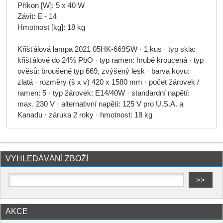
Příkon [W]: 5 x 40 W
Závit: E - 14
Hmotnost [kg]: 18 kg
Křišťálová lampa 2021 05HK-669SW · 1 kus · typ skla:
křišťálové do 24% PbO · typ ramen: hrubě kroucená · typ
ověsů: broušené typ 669, zvýšený lesk · barva kovu:
zlatá · rozměry (š x v) 420 x 1580 mm · počet žárovek /
ramen: 5 · typ žárovek: E14/40W · standardní napětí:
max. 230 V · alternativní napětí: 125 V pro U.S.A. a
Kanadu · záruka 2 roky · hmotnost: 18 kg
VYHLEDÁVÁNÍ ZBOŽÍ
AKCE