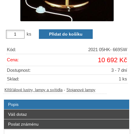
ks
Kód:
2021 05HK- 669SW
10 692 Kč
Cena:
Dostupnost:
3 - 7 dní
Sklad:
1 ks
-
Křišťálové lustry, lampy a svítidla
Stojanové lampy
Popis
Váš dotaz
Poslat známénu